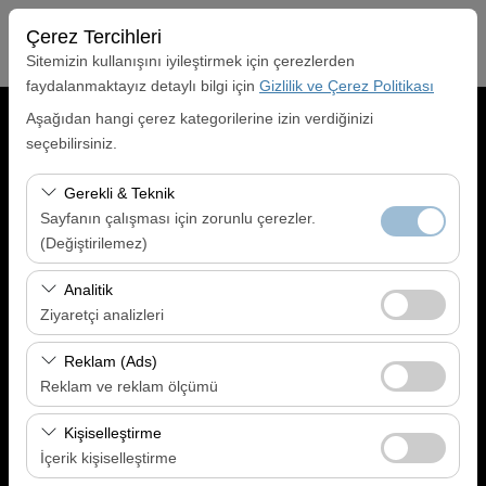
Çerez Tercihleri
Sitemizin kullanışını iyileştirmek için çerezlerden
faydalanmaktayız detaylı bilgi için
Gizlilik ve Çerez Politikası
Aşağıdan hangi çerez kategorilerine izin verdiğinizi
Alış Lokasyonu
seçebilirsiniz.
Kahramanmaraş Şehir Merkezi
Gerekli & Teknik
Sayfanın çalışması için zorunlu çerezler.
Aracı farklı bir lokasyona bırakacağım
(Değiştirilemez)
Alış Tarih & Saat
Bu çerezler sitenin doğru şekilde çalışması, güvenlik,
Analitik
oturum yönetimi ve temel işlevler için gereklidir. Devre
Ziyaretçi analizleri
09:00
dışı bırakılamaz.
Bu çerezler, sitemizin nasıl kullanıldığını (ziyaretçi sayısı,
Reklam (Ads)
Bırakış Tarih & Saat
en çok ziyaret edilen sayfalar, kullanıcı davranışları)
Reklam ve reklam ölçümü
analiz etmemizi sağlar. Bu veriler, web sitesi
09:00
Bu çerezler, size ilgi alanlarınıza uygun kişiselleştirilmiş
performansını ölçmek ve kullanıcı deneyimini sürekli
Kişiselleştirme
reklamlar göstermemize ve reklam kampanyalarımızın
iyileştirmek için kullanılır.
İçerik kişiselleştirme
etkinliğini (gösterim sayısı, tıklama oranı) ölçmemize
Araç Ara