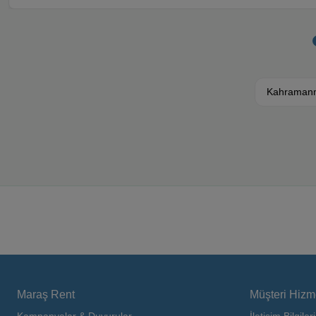
Kahramanm
Maraş Rent
Müşteri Hizme
Kampanyalar & Duyurular
İletişim Bilgileri