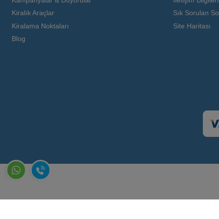
Kiralık Araçlar
Sık Sorulan So
Kiralama Noktaları
Site Haritası
Blog