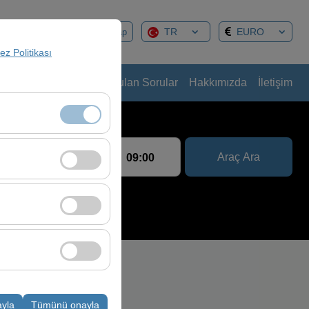
TR
EURO
syon Yönetimi
Giriş Yap
rez Politikası
ralama Rehberi
Sık Sorulan Sorular
Hakkımızda
İletişim
Bırakış Tarih & Saat
klidir. Devre dışı
Araç Ara
09:00
cı davranışları)
i iyileştirmek için
ampanyalarımızın
k, platformdaki
ayla
Tümünü onayla