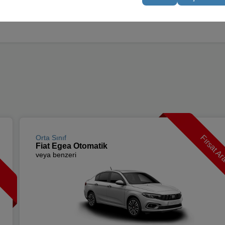
Fırsat Ar
Orta Sınıf
Fiat Egea Otomatik
veya benzeri