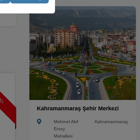
acı
Fırsa
Minivan
Fiat Fiorino
veya benzeri
Kahramanmaraş Şehir Merkezi
Araç Özellikleri
Mehmet Akif
Kahramanmaraş
Ersoy
Dizel
Manuel
SW.
5 Kişi
Mahallesi
3 Bagaj