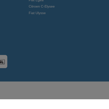
Citroen C-Elysee
Fiat Ulysse