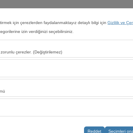
+90 344 236 15 50
Rezerva
eştirmek için çerezlerden faydalanmaktayız detaylı bilgi için
Gizlilik ve Çe
orilerine izin verdiğinizi seçebilirsiniz.
sayfa
Kiralık Araçlar
Kiralama Noktaları
Kampanyalar
Ki
 zorunlu çerezler. (Değiştirilemez)
Alış Tarih & Saat
u şekilde çalışması, güvenlik, oturum yönetimi ve temel işlevler için gere
09:00
sıl kullanıldığını (ziyaretçi sayısı, en çok ziyaret edilen sayfalar, kullanı
Bu veriler, web sitesi performansını ölçmek ve kullanıcı deneyimini sürekl
ümü
alanlarınıza uygun kişiselleştirilmiş reklamlar göstermemize ve reklam k
yısı, tıklama oranı) ölçmemize olanak tanır.
ezi
rayüzü ayarlarınızı, dil tercihinizi ve diğer yapılandırmalarınızı koruyara
i
nı ve sürekliliğini sağlamak amacıyla kullanılır.
Reddet
Seçimleri on