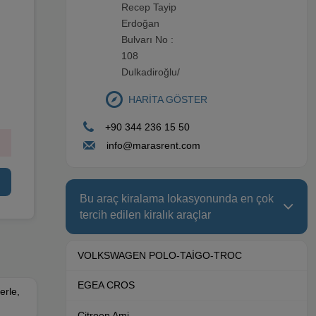
Recep Tayip
Erdoğan
Kiralama Koşulları
Bulvarı No :
Minimum: 23 yaş - 2 yıl ehliyet
108
Dulkadiroğlu/
Fiat Fiorino
HARİTA GÖSTER
Araç Özellikleri
+90 344 236 15 50
info@marasrent.com
Bu araç kiralama lokasyonunda en çok
tercih edilen kiralık araçlar
VOLKSWAGEN POLO-TAİGO-TROC
EGEA CROS
erle,
Citroen Ami