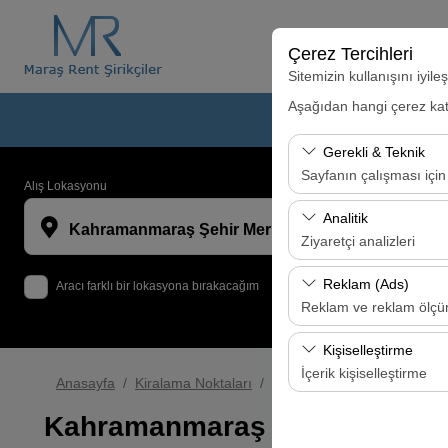
Çerez Tercihleri
Sitemizin kullanışını iyil
Aşağıdan hangi çerez kateg
Ana
Gerekli & Teknik
Sayfanın çalışması için
Alış Lokasyonu
Bu çerezler sitenin doğr
Analitik
Kahramanmaraş Şehir Merkezi
bırakılamaz.
Ziyaretçi analizleri
Bu çerezler, sitemizin na
Reklam (Ads)
Aracı farklı bir lokasyona bırakacağım
analiz etmemizi sağlar. 
Reklam ve reklam ölç
kullanılır.
Bu çerezler, size ilgi 
Kişiselleştirme
etkinliğini (gösterim sa
İçerik kişiselleştirme
Anasayfa
Kiralama Noktaları
Kahramanmaraş Şehir Merk
Bu çerezler, kullanıcı a
Kahramanmaraş Şehir Merkez
deneyiminizin tutarlılığı