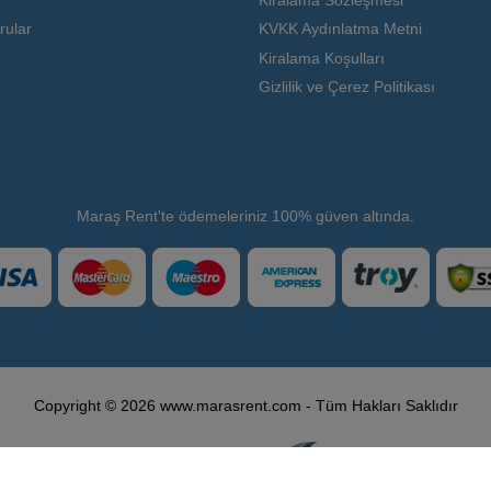
rular
KVKK Aydınlatma Metni
Kiralama Koşulları
Gizlilik ve Çerez Politikası
Maraş Rent'te ödemeleriniz 100% güven altında.
Copyright © 2026 www.marasrent.com - Tüm Hakları Saklıdır