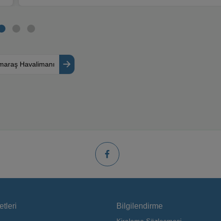
araş Havalimanı
tleri
Bilgilendirme
Kiralama Sözleşmesi